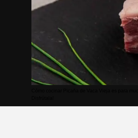
Cómo cocinar Picaña de Vaca Vieja es para mucho
Disfrútala!