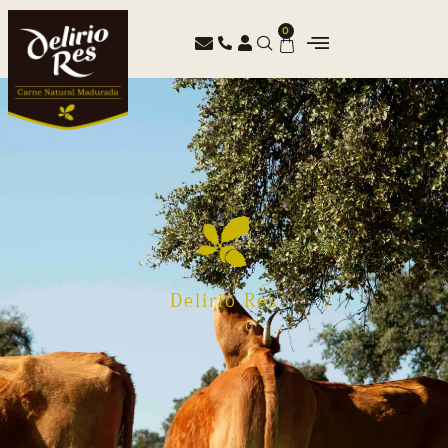
0
Delirio Res