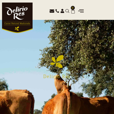
0
Delirio Res