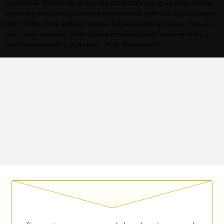
La Dehesa Modelo de desarrollo sostenible con gran valor donde
hombre y naturaleza conviven en simbiosis perfecta. Quizás hayas
oído hablar de la dehesa, incluso hayas estado en una o vivas en
ella, como nosotros. Pero quizás no sepas cuán importante es y
cómo conservarla y disfrutarla. Te la mostramos!