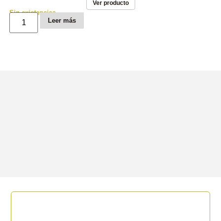
Ver producto
Sin existencias
Leer más
S